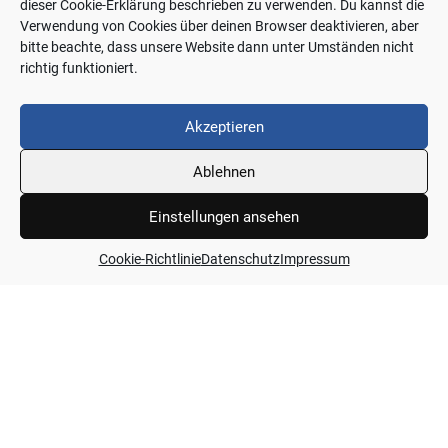
dieser Cookie-Erklärung beschrieben zu verwenden. Du kannst die
Verwendung von Cookies über deinen Browser deaktivieren, aber
bitte beachte, dass unsere Website dann unter Umständen nicht
richtig funktioniert.
HERMANN & CO.
Akzeptieren
Bauunternehmung GmbH
Ablehnen
Einstellungen ansehen
Cookie-Richtlinie
Datenschutz
Impressum
HERZLICH WILLKOMMEN
bei Hermann & Co. - Ihrem
Bauunternehmen