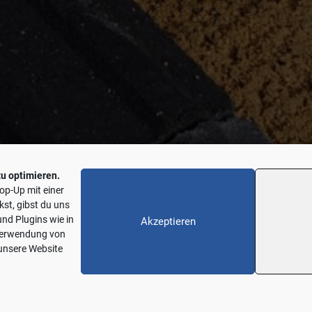
N UND INNOVA
u optimieren.
op-Up mit einer
kst, gibst du uns
und Plugins wie in
Akzeptieren
 Verwendung von
 unsere Website