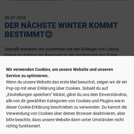
06.07.2026
DER NÄCHSTE WINTER KOMMT
BESTIMMT😊
Deshalb erweitern wir zusammen mit den Kollegen von Lube &
Krings im Auftrag der Regionetz in der Arndtstraße das Öcher
Fernwärmenetz. Die Verlegung der Spezial-Leitungen erfolgt jeweils
in Abschnitten von 25 Metern.
Wir verwenden Cookies, um unsere Website und unseren
Service zu optimieren.
Der Ausbau des Fernwärmenetzes und dessen Umstellung von
Wenn du unsere Website das erste Mal besuchst, zeigen wir dir ein
fossilen Energieträgern auf erneuerbare Energien sind zentrale
Pop-Up mit einer Erklärung über Cookies. Sobald du auf
Bestandteile des Konzeptes „Wärmewende Aachen“.
„Einstellungen speichern“ klickst, gibst du uns dein Einverständnis,
alle von dir gewählten Kategorien von Cookies und Plugins wie in
dieser Cookie-Erklärung beschrieben zu verwenden. Du kannst die
Verwendung von Cookies über deinen Browser deaktivieren, aber
bitte beachte, dass unsere Website dann unter Umständen nicht
AKTUELLES
richtig funktioniert.