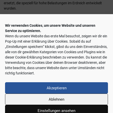
ersetzt, die speziell für hohe Belastungen im Erdreich entwickelt
wurden.
Die Arbeiten erfolgen gemäß den Richtlinien des Systems
„Güteschutz Kanalbau (RAL-GZ 961)“, welches die
Wir verwenden Cookies, um unsere Website und unseren
Qualitätssicherung bei der Herstellung und Instandhaltung von
Service zu optimieren.
Wasserleitungen und -kanälen garantiert. Das RAL-Gütezeichen
Wenn du unsere Website das erste Mal besuchst, zeigen wir dir ein
steht für Umweltverträglichkeit und den Schutz vor unsachgemäßer
Pop-Up mit einer Erklärung über Cookies. Sobald du auf
Arbeit.
„Einstellungen speichern“ klickst, gibst du uns dein Einverständnis,
alle von dir gewählten Kategorien von Cookies und Plugins wie in
dieser Cookie-Erklärung beschrieben zu verwenden. Du kannst die
Verwendung von Cookies über deinen Browser deaktivieren, aber
bitte beachte, dass unsere Website dann unter Umständen nicht
AKTUELLES
richtig funktioniert.
Akzeptieren
Ablehnen
© Hermann & Co. Bauunternehmung GmbH Aachen
Einstellungen ansehen